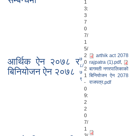
1
3:
3
7
0
7/
1
5/
2
arthik act 2078
७
आर्थिक ऐन २०७८ र
0
rajpatra (1).pdf
,
८/
2
बागमती नगरपालिकाको
बिनियोजन ऐन २०७८
७
1
बिनियोजन ऐन 2078
९
-
राजपत्र.pdf
0
9:
2
2
0
7/
1
3/