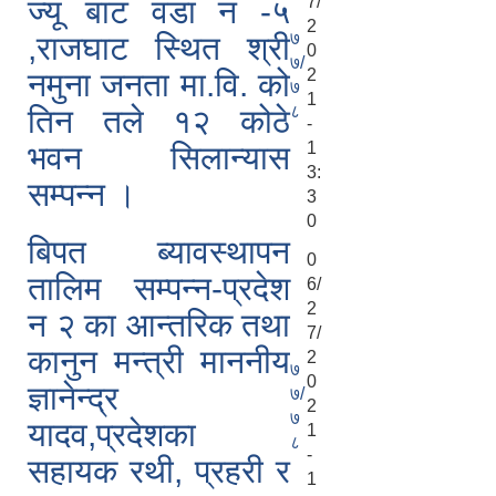
7/
ज्यू बाट वडा न -५
2
७
,राजघाट स्थित श्री
0
७/
2
नमुना जनता मा.वि. को
७
1
८
तिन तले १२ कोठे
-
1
भवन सिलान्यास
3:
सम्पन्न ।
3
0
बिपत ब्यावस्थापन
0
तालिम सम्पन्न-प्रदेश
6/
2
न २ का आन्तरिक तथा
7/
कानुन मन्त्री माननीय
2
७
0
ज्ञानेन्द्र
७/
2
७
यादव,प्रदेशका
1
८
-
सहायक रथी, प्रहरी र
1