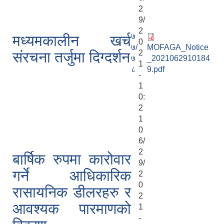
2
9/
2
७
मध्यमकालीन खर्च
0
७/
MOFAGA_Notice
2
संरचना तर्जुमा दिग्दर्शन
७
_2021062910184
1
८
9.pdf
-
1
0:
2
1
0
6/
2
बार्षिक रुपमा कारोवार
9/
गर्ने आधिकारिक
2
0
रासायनिक डीलरहरु र
2
आवश्यक पारमाणको
1
-