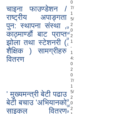
0
चाइना फाउण्डेशन /
7/
1
राष्ट्रीय अपाङ्गता
5/
पुन: स्थापना संस्था ,
2
७
0
काठ्माण्डौं बाट प्राप्त
७/
2
७
झोला तथा स्टेशनरी (
1
८
-
शैक्षिक ) सामग्रीहरु
1
वितरण
4:
0
2
0
7/
1
5/
' मुख्यमन्त्री बेटी पढाउ
2
७
बेटी बचाउ 'अभियानको
0
७/
2
साइकल वितरण
७