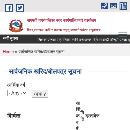
Skip to main content
बागमती नगरपालिका नगर कार्यपालिकाको कार्यालय
शिक्षा,स्वास्थ्य ,कृषि र रोजगार समृद्ध बागमती पर्यटन र पूर्वाधार”
नयाँ सूचना
शिक्षक सरुवा सहमतिको लागि दरखास्त दिने सम्बन्धी दोस्रो पटक प्रकाश
You are here
Home
» सार्वजनिक खरिद/बोलपत्र सूचना
सार्वजनिक खरिद/बोलपत्र सूचना
आर्थिक वर्ष
आ
र्थि
मि
शिर्षक
क
दस्तावेज
ति
व
BAGMATI MUNICIPALITY PROFILE, सहकारी संस्थाहरु,अन्य.
र्ष