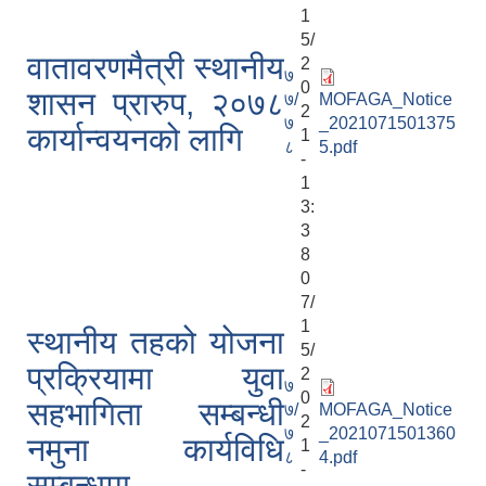
1
5/
वातावरणमैत्री स्थानीय
2
७
0
शासन प्रारुप, २०७८
७/
MOFAGA_Notice
2
७
_2021071501375
कार्यान्वयनको लागि
1
८
5.pdf
-
1
3:
3
8
0
7/
1
स्थानीय तहको योजना
5/
प्रक्रियामा युवा
2
७
0
सहभागिता सम्बन्धी
७/
MOFAGA_Notice
2
७
_2021071501360
नमुना कार्यविधि
1
८
4.pdf
-
सम्बन्धमा