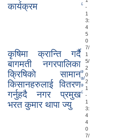
1
८
कार्यक्रम
-
1
3:
4
5
0
7/
कृषिमा क्रान्ति गर्दै
1
5/
बागमती नगरपालिका
2
७
क्रिषिकाे सामान
0
७/
2
किसानहरुलाई वितरण
७
1
८
गर्नुहदै नगर प्रमुख
-
1
भरत कुमार थापा ज्यु
3:
4
4
0
7/