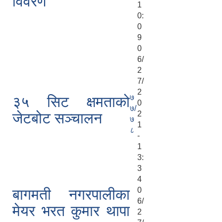
विवरण
1
0:
0
9
0
6/
2
7/
2
७
३५ सिट क्षमताको
0
७/
2
जेटबोट सञ्चालन
७
1
८
-
1
3:
3
4
0
बागमती नगरपालीका
6/
मेयर भरत कुमार थापा
2