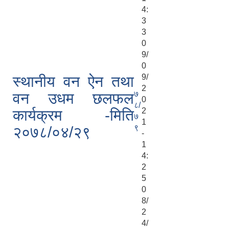
4:
3
3
0
9/
0
9/
स्थानीय वन ऐन तथा
2
७
वन उधम छलफल
0
८/
2
कार्यक्रम -मिति
७
1
९
२०७८/०४/२९
-
1
4:
2
5
0
8/
2
4/