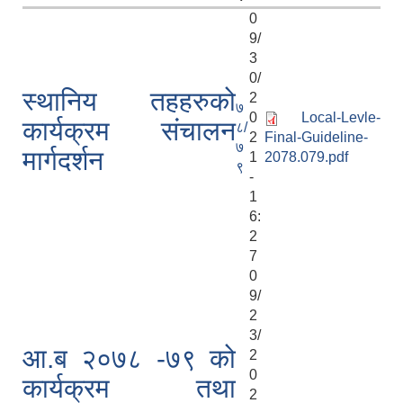
0
9/
3
0/
स्थानिय तहहरुको
2
७
0
Local-Levle-
कार्यक्रम संचालन
८/
2
Final-Guideline-
७
मार्गदर्शन
1
2078.079.pdf
९
-
1
6:
2
7
0
9/
2
3/
आ.ब २०७८ -७९ को
2
0
कार्यक्रम तथा
2