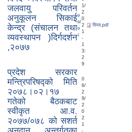
1/
जलवायु परिवर्तन
2
७
अनुकूलन सिकाई
0
७/
2
विपद.pdf
केन्द्र (संचालन तथा
७
1
८
व्यवस्थापन )दिर्गदर्शन
-
1
,२०७७
3:
2
9
प्रदेश सरकार
0
मन्त्रिपरिषद्को मिति
6/
२०७८।०२।१७
2
9/
गतेको बैठकबाट
2
स्वीकृत आ.व.
0
2
२०७७/०७८ को सशर्त
1
अनुदान अन्तर्गतका
-