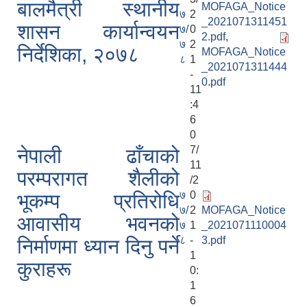
बालमैत्री स्थानीय
MOFAGA_Notice
७
2
_2021071311451
शासन कार्यान्वयन
७/
0
2.pdf
,
७
2
निर्देशिका, २०७८
MOFAGA_Notice
८
1
_2021071311444
-
0.pdf
11
:4
6
0
7/
नेपाली ढाँचाको
11
परम्परागत शैलीको
/2
७
0
भूकम्प प्रतिरोधि
७/
2
MOFAGA_Notice
आवासीय भवनको
७
1
_2021071110004
८
-
3.pdf
निर्माणमा ध्यान दिनु पर्ने
1
कुराहरू
0:
1
6