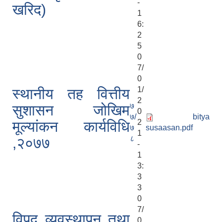
-
खरिद)
1
6:
2
5
0
7/
0
1/
स्थानीय तह वित्तीय
2
७
सुशासन जोखिम
0
७/
bitya
2
मूल्यांकन कार्यविधि
७
susaasan.pdf
1
८
,२०७७
-
1
3:
3
3
0
7/
विपद व्यवस्थापन तथा
0