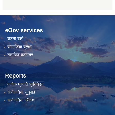
betwoon
anyxxxtube.net
betwild
hdasianporns.net
cratosroyalbet
lunadark.org
pashagaming
freeadultwpthemes.com
eGov services
bahis
bahis
siteleri
siteleri
घटना दर्ता
सामाजिक सुरक्षा
नागरिक वडापत्र
Reports
वार्षिक प्रगति प्रतिवेदन
सार्वजनिक सुनुवाई
सार्वजनिक परीक्षण