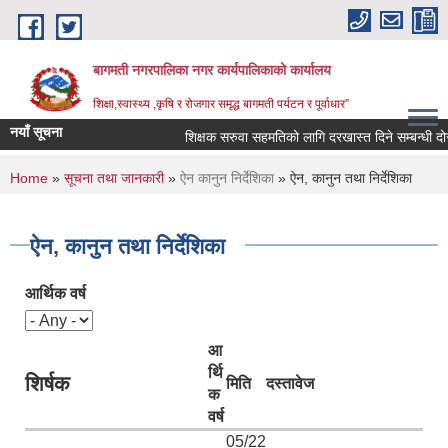
Skip to main content
बागमती नगरपालिका नगर कार्यपालिकाको कार्यालय
शिक्षा,स्वास्थ्य ,कृषि र रोजगार समृद्ध बागमती पर्यटन र पूर्वाधार”
नयाँ सूचना
शिक्षक सरुवा सहमतिको लागि दरखास्त दिने सम्बन्धी 
You are here
Home
»
सूचना तथा जानकारी
»
ऐन कानुन निर्देशिका
» ऐन, कानुन तथा निर्देशिका
ऐन, कानुन तथा निर्देशिका
आर्थिक वर्ष
आ
र्थि
शिर्षक
मिति
दस्तावेज
क
वर्ष
BAGMATI MUNICIPALITY PROFILE, सहकारी संस्थाहरु,अन्य.
05/22