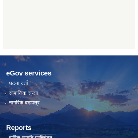
betwoon
anyxxxtube.net
betwild
hdasianporns.net
cratosroyalbet
lunadark.org
pashagaming
freeadultwpthemes.com
eGov services
bahis
bahis
siteleri
siteleri
घटना दर्ता
सामाजिक सुरक्षा
नागरिक वडापत्र
Reports
वार्षिक प्रगति प्रतिवेदन