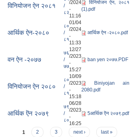
/2024
विनियोजन ऐन, २०८१
विनियोजन ऐन २०८१
/
-
(1).pdf
८२
11:16
01/04
८०
/2024
आर्थिक ऐन-२०८०
/
आर्थिक ऐन -२०८०.pdf
-
८१
11:33
12/27
७६
/2023
वन ऐन -२०७७
/
ban yen २०७७.PDF
-
७७
15:27
10/09
८०
/2023
Biniyojan ain
विनियोजन ऐन २०८०
/
-
2080.pdf
८१
15:18
06/28
७९
/2023
आर्थिक ऎन २०७९
/
5आर्थिक ऎन २०७९.pdf
-
८०
16:25
Pages
1
2
3
next ›
last »