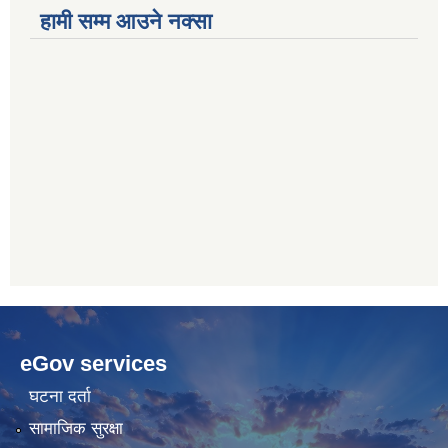
हामी सम्म आउने नक्सा
betwoon
anyxxxtube.net
betwild
hdasianporns.net
cratosroyalbet
lunadark.org
pashagaming
freeadultwpthemes.com
eGov services
bahis
bahis
siteleri
siteleri
घटना दर्ता
सामाजिक सुरक्षा