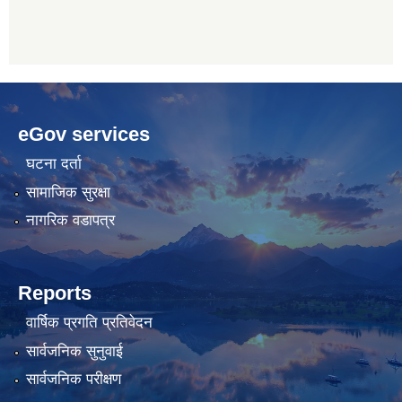
betwoon
anyxxxtube.net
betwild
hdasianporns.net
cratosroyalbet
lunadark.org
pashagaming
freeadultwpthemes.com
eGov services
bahis
bahis
siteleri
siteleri
घटना दर्ता
सामाजिक सुरक्षा
नागरिक वडापत्र
Reports
वार्षिक प्रगति प्रतिवेदन
सार्वजनिक सुनुवाई
सार्वजनिक परीक्षण