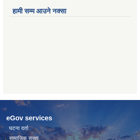
हामी सम्म आउने नक्सा
betwoon
anyxxxtube.net
betwild
hdasianporns.net
cratosroyalbet
lunadark.org
pashagaming
freeadultwpthemes.com
eGov services
bahis
bahis
siteleri
siteleri
घटना दर्ता
सामाजिक सुरक्षा