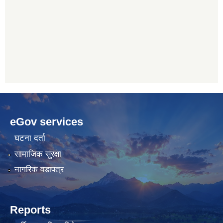
betwoon
anyxxxtube.net
betwild
hdasianporns.net
cratosroyalbet
lunadark.org
pashagaming
freeadultwpthemes.com
eGov services
bahis
bahis
siteleri
siteleri
घटना दर्ता
सामाजिक सुरक्षा
नागरिक वडापत्र
Reports