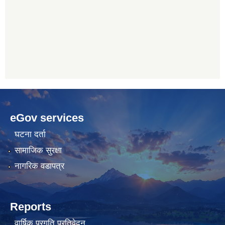
betwoon
anyxxxtube.net
betwild
hdasianporns.net
cratosroyalbet
lunadark.org
pashagaming
freeadultwpthemes.com
eGov services
bahis
bahis
siteleri
siteleri
घटना दर्ता
सामाजिक सुरक्षा
नागरिक वडापत्र
Reports
वार्षिक प्रगति प्रतिवेदन