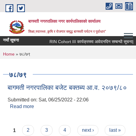
Skip to main content
बागमती नगरपालिका नगर कार्यपालिकाको कार्यालय
शिक्षा,स्वास्थ्य ,कृषि र रोजगार समृद्ध बागमती पर्यटन र पूर्वाधार”
नयाँ सूचना
RIN Cohort III कार्यक्रममा आवेदनदिन सम्बन्धी सूचना|
You are here
Home
» ७८/७९
७८/७९
बागमती नगरपालिका बजेट बक्तब्य आ.व. २०७९/८०
Submitted on:
Sat, 06/25/2022 - 22:06
Read more
about बागमती नगरपालिका बजेट बक्तब्य आ.व. २०७९/८०
Pages
BAGMATI MUNICIPALITY PROFILE, सहकारी संस्थाहरु,अन्य.
1
2
3
4
next ›
last »