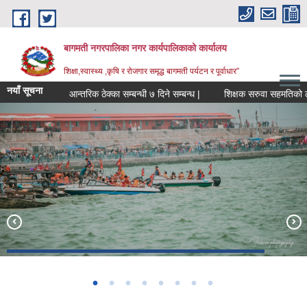
Skip to main content
बागमती नगरपालिका नगर कार्यपालिकाको कार्यालय
शिक्षा,स्वास्थ्य ,कृषि र रोजगार समृद्ध बागमती पर्यटन र पूर्वाधार”
नयाँ सूचना
आन्तरिक ठेक्का सम्बन्धी ७ दिने सम्बन्ध |
शिक्षक सरुवा सहमत
Construction of Municipal Park with Resort (Working -Under
हरिहरक्षेत्र
कर्मैया स्वास्थ्य चौकी
Boating in Bagmati Fishry Pond
Construction)
BAGMATI MUNICIPALITY PROFILE, सहकारी संस्थाहरु,अन्य.