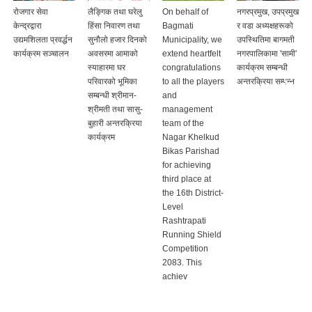
रोजगार सेवा
लैङ्गिक तथा घरेलु
On behalf of
नगरप्रमुख, उपप्रमुख
केन्द्रद्वारा
हिंसा निवारण तथा
Bagmati
र वडा अध्यक्षहरूको
उद्यमशिलता प्रवर्द्धन
सुनौलो हजार दिनको
Municipality, we
उपस्थितिमा बागमती
कार्यक्रम सञ्चालन
अवसरमा आमाको
extend heartfelt
नगरपालिकामा 'सामी'
स्याहारमा घर
congratulations
कार्यक्रम सम्बन्धी
परिवारको भूमिका
to all the players
अन्तरक्रिया सम्पन्न
सम्बन्धी श्रीमान-
and
श्रीमती तथा सासु-
management
बुहारी अन्तरक्रिया
team of the
कार्यक्रम
Nagar Khelkud
Bikas Parishad
for achieving
third place at
the 16th District-
Level
Rashtrapati
Running Shield
Competition
2083. This
achiev