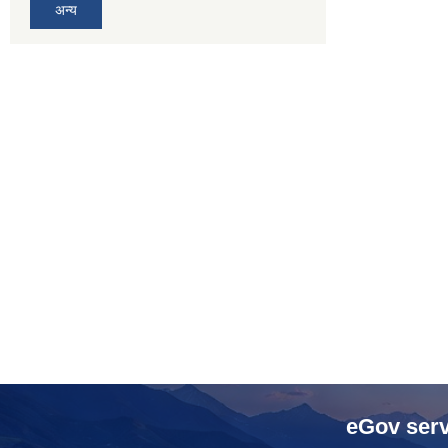
अन्य
eGov serv