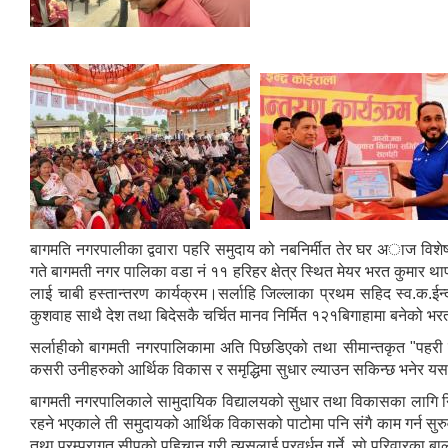
बागमति नगरपालीका द्ववारा पहरि समुदाय को नबनिर्मीत तेर घर अाज विशेष
गते बागमती नगर पालिका वडा नं ११ हरिहर क्षेत्र स्थित मेयर भरत कुमार थापा
लाई चाबी हस्तान्तरण कार्यक्रम।सर्लाहि जिल्लाका प्रथम सहिद स्व.क.ईन
कुशवाह साथै देश तथा बिदेसकै चर्चित मानव निर्मित १२१बिगाहामा बनेको भर
सर्लाहीको बागमती नगरपालिकामा अति पिछडिएको तथा सीमान्तकृत "पहरी समुद
कसरी उनीहरुको आर्थिक विकास र समृद्धिमा सुधार ल्याउन सकिन्छ भनेर यस
बागमती नगरपालिकाले सामुदायिक विद्यालयको सुधार तथा विकासका लागि नि
रहने भएकाले ती समुदायको आर्थिक विकासको पाटोमा पनि संगै काम गर्न सुर
तथा परम्परागत सीपको पहिचान गरी त्यसलाई प्रवर्धन गर्ने, सो परिवारका बाल