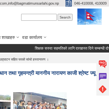
com,info@bagmatimunsarlahi.gov.np
046-410008, 410009
Search form
Search
 शाखाहरु
वडा कार्यालय
शिक्षक सरुवा सहमतिको लागि दरखास्त दिने सम्बन्धी दोस्
ट उद्घाटन सहित घरको सांचो हस्तान्तरण ।
 तथा गृहमन्त्री माननीय नारायण काजी श्रेष्ट ज्यू