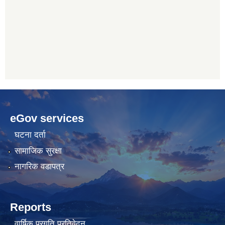
betwoon
anyxxxtube.net
betwild
hdasianporns.net
cratosroyalbet
lunadark.org
pashagaming
freeadultwpthemes.com
eGov services
bahis
bahis
siteleri
siteleri
घटना दर्ता
सामाजिक सुरक्षा
नागरिक वडापत्र
Reports
वार्षिक प्रगति प्रतिवेदन