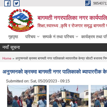
Skip to main content
9854071
बागमती नगरपालिका नगर कार्यपालि
शिक्षा,स्वास्थ्य ,कृषि र रोजगार समृद्ध बागमती प
गृहपृष्ठ
परिचय
सम्पर्क नं तथा परिचय
कार्यक्रम तथा प
नयाँ सूचना
You are here
Home
» अनुगमनको क्रममा बागमती नगर पालिकाको ब्यापाररीक केन्द्र सोल्टी बजारमा निमार्
अनुगमनको क्रममा बागमती नगर पालिकाको ब्यापाररीक केन्द्
Submitted on:
Sat, 05/20/2023 - 09:15