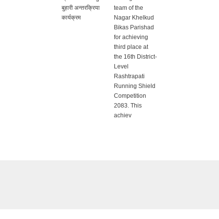
बुहारी अन्तरक्रिया
team of the
कार्यक्रम
Nagar Khelkud
Bikas Parishad
for achieving
third place at
the 16th District-
Level
Rashtrapati
Running Shield
Competition
2083. This
achiev