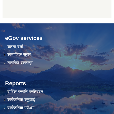
betwoon
anyxxxtube.net
betwild
hdasianporns.net
cratosroyalbet
lunadark.org
pashagaming
freeadultwpthemes.com
eGov services
bahis
bahis
siteleri
siteleri
घटना दर्ता
सामाजिक सुरक्षा
नागरिक वडापत्र
Reports
वार्षिक प्रगति प्रतिवेदन
सार्वजनिक सुनुवाई
सार्वजनिक परीक्षण