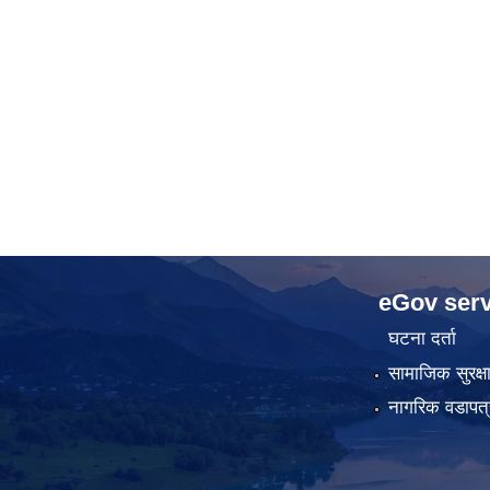
eGov serv
घटना दर्ता
सामाजिक सुरक्ष
नागरिक वडापत्