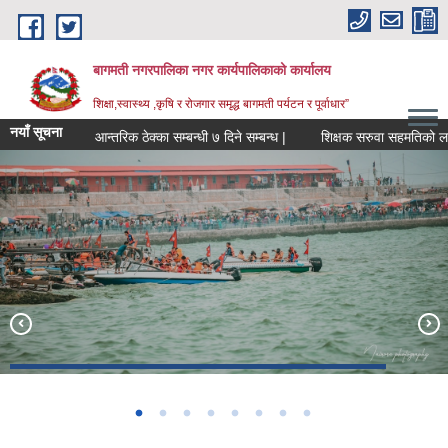
Skip to main content
बागमती नगरपालिका नगर कार्यपालिकाको कार्यालय
शिक्षा,स्वास्थ्य ,कृषि र रोजगार समृद्ध बागमती पर्यटन र पूर्वाधार”
नयाँ सूचना
आन्तरिक ठेक्का सम्बन्धी ७ दिने सम्बन्ध |
शिक्षक सरुवा सहमतिक
Construction of Municipal Park with Resort (Working -Under
हरिहरक्षेत्र
कर्मैया स्वास्थ्य चौकी
Boating in Bagmati Fishry Pond
Construction)
BAGMATI MUNICIPALITY PROFILE, सहकारी संस्थाहरु,अन्य.