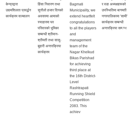
केन्द्रद्वारा
हिंसा निवारण तथा
Bagmati
र वडा अध्यक्षहरूको
उद्यमशिलता प्रवर्द्धन
सुनौलो हजार दिनको
Municipality, we
उपस्थितिमा बागमती
कार्यक्रम सञ्चालन
अवसरमा आमाको
extend heartfelt
नगरपालिकामा 'सामी'
स्याहारमा घर
congratulations
कार्यक्रम सम्बन्धी
परिवारको भूमिका
to all the players
अन्तरक्रिया सम्पन्न
सम्बन्धी श्रीमान-
and
श्रीमती तथा सासु-
management
बुहारी अन्तरक्रिया
team of the
कार्यक्रम
Nagar Khelkud
Bikas Parishad
for achieving
third place at
the 16th District-
Level
Rashtrapati
Running Shield
Competition
2083. This
achiev