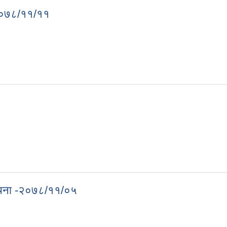
ि २०७८/११/११
िति २०७८/११/११
 सूचना -२०७८/११/०५
धी सूचना -२०७८/११/०५