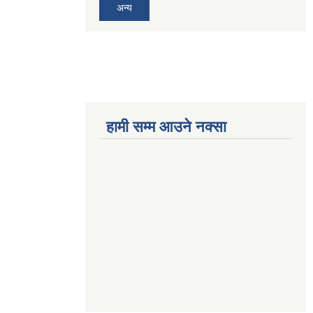
अन्य
हामी सम्म आउने नक्सा
betwoon
anyxxxtube.net