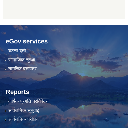
betwoon
anyxxxtube.net
betwild
hdasianporns.net
cratosroyalbet
lunadark.org
pashagaming
freeadultwpthemes.com
eGov services
bahis
bahis
siteleri
siteleri
घटना दर्ता
सामाजिक सुरक्षा
नागरिक वडापत्र
Reports
वार्षिक प्रगति प्रतिवेदन
सार्वजनिक सुनुवाई
सार्वजनिक परीक्षण