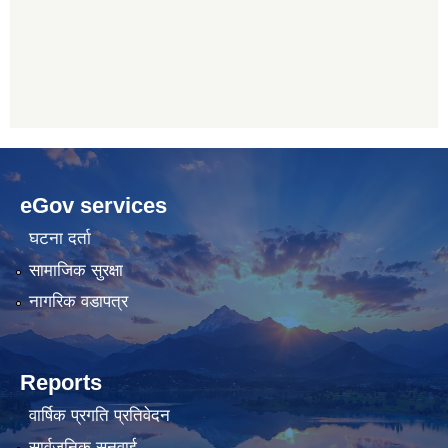
betwoon
anyxxxtube.net
betwild
hdasianporns.net
cratosroyalbet
lunadark.org
pashagaming
freeadultwpthemes.com
eGov services
bahis
bahis
siteleri
siteleri
घटना दर्ता
सामाजिक सुरक्षा
नागरिक वडापत्र
Reports
वार्षिक प्रगति प्रतिवेदन
सार्वजनिक सुनुवाई