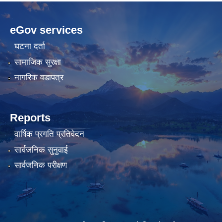
betwild
hdasianporns.net
cratosroyalbet
lunadark.org
pashagaming
freeadultwpthemes.com
eGov services
bahis
bahis
siteleri
siteleri
घटना दर्ता
सामाजिक सुरक्षा
नागरिक वडापत्र
Reports
वार्षिक प्रगति प्रतिवेदन
सार्वजनिक सुनुवाई
सार्वजनिक परीक्षण