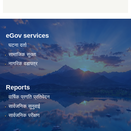
betwoon
anyxxxtube.net
betwild
hdasianporns.net
cratosroyalbet
lunadark.org
pashagaming
freeadultwpthemes.com
eGov services
bahis
bahis
siteleri
siteleri
घटना दर्ता
सामाजिक सुरक्षा
नागरिक वडापत्र
Reports
वार्षिक प्रगति प्रतिवेदन
सार्वजनिक सुनुवाई
सार्वजनिक परीक्षण