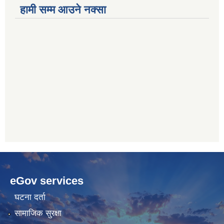
हामी सम्म आउने नक्सा
betwoon
anyxxxtube.net
betwild
hdasianporns.net
cratosroyalbet
lunadark.org
pashagaming
freeadultwpthemes.com
eGov services
bahis
bahis
siteleri
siteleri
घटना दर्ता
सामाजिक सुरक्षा