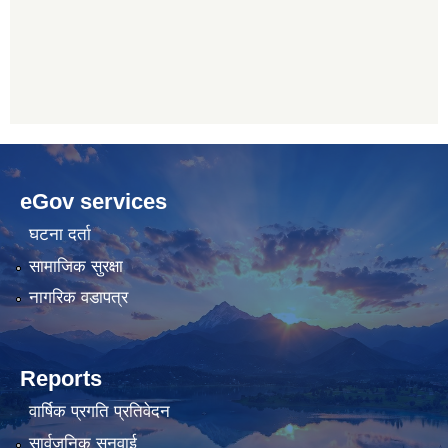
betwoon
anyxxxtube.net
betwild
hdasianporns.net
cratosroyalbet
lunadark.org
pashagaming
freeadultwpthemes.com
eGov services
bahis
bahis
siteleri
siteleri
घटना दर्ता
सामाजिक सुरक्षा
नागरिक वडापत्र
Reports
वार्षिक प्रगति प्रतिवेदन
सार्वजनिक सुनुवाई