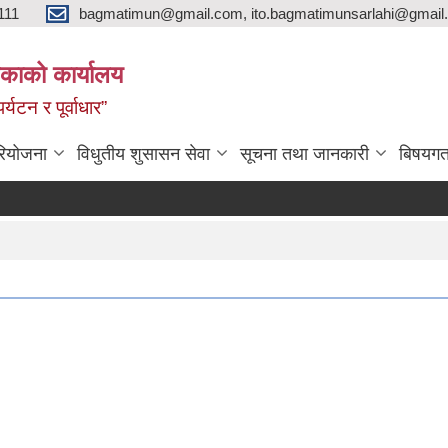
111
bagmatimun@gmail.com, ito.bagmatimunsarlahi@gmail.
काको कार्यालय
र्यटन र पूर्वाधार”
रियोजना
विधुतीय शुसासन सेवा
सूचना तथा जानकारी
बिषयगत