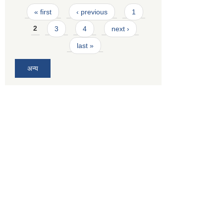
Pages
« first
‹ previous
1
2
3
4
next ›
last »
अन्य