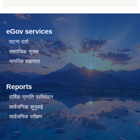
betwoon
anyxxxtube.net
betwild
hdasianporns.net
cratosroyalbet
lunadark.org
pashagaming
freeadultwpthemes.com
eGov services
bahis
bahis
siteleri
siteleri
घटना दर्ता
सामाजिक सुरक्षा
नागरिक वडापत्र
Reports
वार्षिक प्रगति प्रतिवेदन
सार्वजनिक सुनुवाई
सार्वजनिक परीक्षण