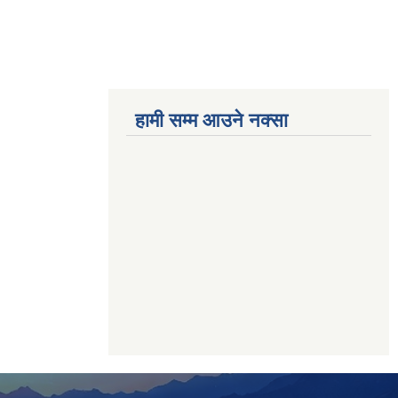
हामी सम्म आउने नक्सा
betwoon
anyxxxtube.net
betwild
hdasianporns.net
cratosroyalbet
lunadark.org