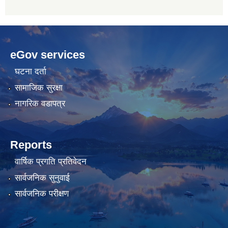
betwoon
anyxxxtube.net
betwild
hdasianporns.net
cratosroyalbet
lunadark.org
pashagaming
freeadultwpthemes.com
eGov services
bahis
bahis
siteleri
siteleri
घटना दर्ता
सामाजिक सुरक्षा
नागरिक वडापत्र
Reports
वार्षिक प्रगति प्रतिवेदन
सार्वजनिक सुनुवाई
सार्वजनिक परीक्षण