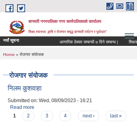
Skip to main content
बागमती नगरपालिका नगर कार्यपालिकाको कार्यालय
शिक्षा,स्वास्थ्य ,कृषि र रोजगार समृद्ध बागमती पर्यटन र पूर्वाधार”
नयाँ सूचना
आन्तरिक ठेक्का सम्बन्धी ७ दिने सम्बन्ध |
You are here
Home
» रोजगार संयोजक
रोजगार संयोजक
निलम कुशवाहा
Submitted on:
Wed, 08/09/2023 - 16:21
Read more
about निलम कुशवाहा
Pages
1
2
3
4
next ›
last »
BAGMATI MUNICIPALITY PROFILE, सहकारी संस्थाहरु,अन्य.