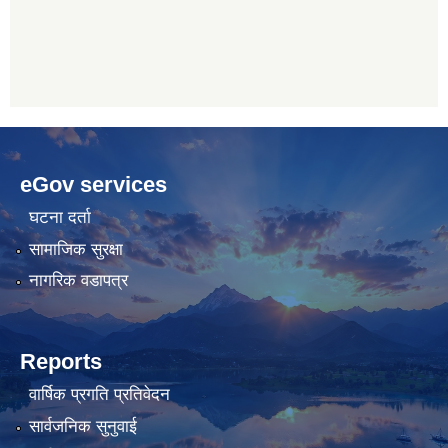
betwoon
anyxxxtube.net
betwild
hdasianporns.net
cratosroyalbet
lunadark.org
pashagaming
freeadultwpthemes.com
eGov services
bahis
bahis
siteleri
siteleri
घटना दर्ता
सामाजिक सुरक्षा
नागरिक वडापत्र
Reports
वार्षिक प्रगति प्रतिवेदन
सार्वजनिक सुनुवाई