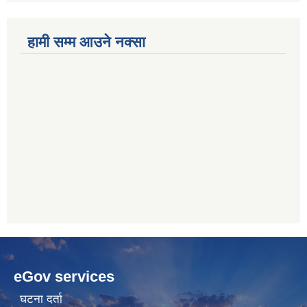
हामी सम्म आउने नक्सा
betwoon
anyxxxtube.net
betwild
hdasianporns.net
cratosroyalbet
lunadark.org
pashagaming
freeadultwpthemes.com
eGov services
bahis
bahis
siteleri
siteleri
घटना दर्ता