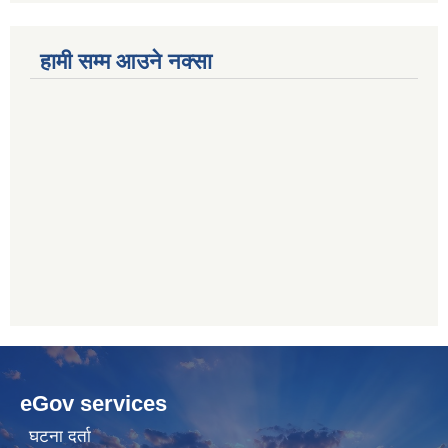
हामी सम्म आउने नक्सा
betwoon
anyxxxtube.net
betwild
hdasianporns.net
cratosroyalbet
lunadark.org
pashagaming
freeadultwpthemes.com
eGov services
bahis
bahis
siteleri
siteleri
घटना दर्ता