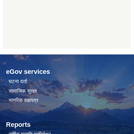
betwoon
anyxxxtube.net
betwild
hdasianporns.net
cratosroyalbet
lunadark.org
pashagaming
freeadultwpthemes.com
eGov services
bahis
bahis
siteleri
siteleri
घटना दर्ता
सामाजिक सुरक्षा
नागरिक वडापत्र
Reports