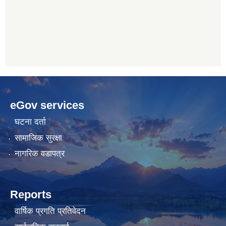
betwoon
anyxxxtube.net
betwild
hdasianporns.net
cratosroyalbet
lunadark.org
pashagaming
freeadultwpthemes.com
eGov services
bahis
bahis
siteleri
siteleri
घटना दर्ता
सामाजिक सुरक्षा
नागरिक वडापत्र
Reports
वार्षिक प्रगति प्रतिवेदन