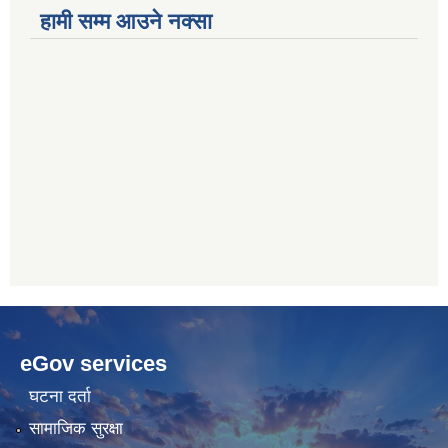
हामी सम्म आउने नक्सा
betwoon
anyxxxtube.net
betwild
hdasianporns.net
cratosroyalbet
lunadark.org
pashagaming
freeadultwpthemes.com
eGov services
bahis
bahis
siteleri
siteleri
घटना दर्ता
सामाजिक सुरक्षा