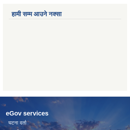
हामी सम्म आउने नक्सा
betwoon
anyxxxtube.net
betwild
hdasianporns.net
cratosroyalbet
lunadark.org
pashagaming
freeadultwpthemes.com
eGov services
bahis
bahis
siteleri
siteleri
घटना दर्ता