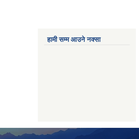
हामी सम्म आउने नक्सा
betwoon
anyxxxtube.net
betwild
hdasianporns.net
cratosroyalbet
lunadark.org