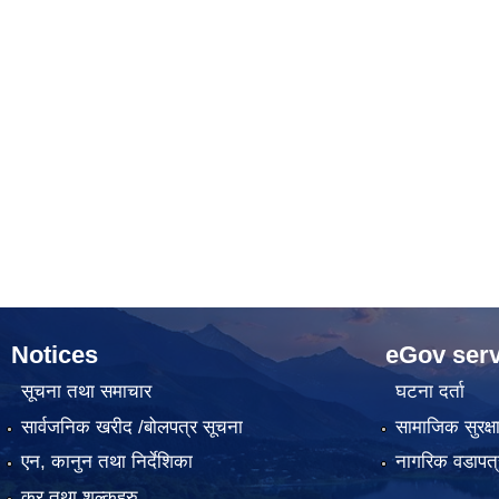
Notices
eGov serv
सूचना तथा समाचार
घटना दर्ता
सार्वजनिक खरीद /बोलपत्र सूचना
सामाजिक सुरक्ष
एन, कानुन तथा निर्देशिका
नागरिक वडापत्
कर तथा शुल्कहरु