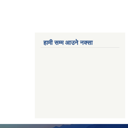
हामी सम्म आउने नक्सा
betwoon
anyxxxtube.net
betwild
hdasianporns.net