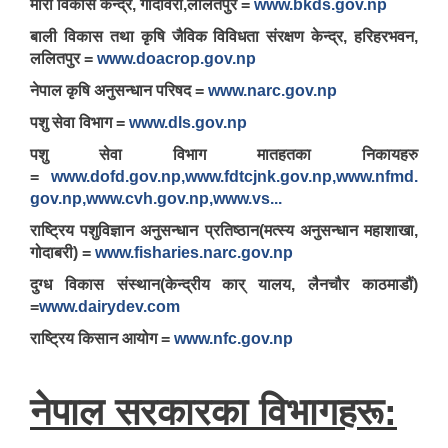
मौरी विकास केन्द्र, गोदावरी,ललितपुर =
www.bkds.gov.np
बाली विकास तथा कृषि जैविक विविधता संरक्षण केन्द्र, हरिहरभवन,
ललितपुर =
www.doacrop.gov.np
नेपाल कृषि अनुसन्धान परिषद =
www.narc.gov.np
पशु सेवा विभाग =
www.dls.gov.np
पशु सेवा विभाग मातहतका निकायहरु
=
www.dofd.gov.np,www.fdtcjnk.gov.np,www.nfmd.
gov.np,www.cvh.gov.np,www.vs...
राष्ट्रिय पशुविज्ञान अनुसन्धान प्रतिष्ठान(मत्स्य अनुसन्धान महाशाखा,
गोदाबरी) =
www.fisharies.narc.gov.np
दुग्ध विकास संस्थान(केन्द्रीय कार् यालय, लैनचौर काठमाडौं)
=
www.dairydev.com
राष्ट्रिय किसान आयोग =
www.nfc.gov.np
नेपाल सरकारका विभागहरू: