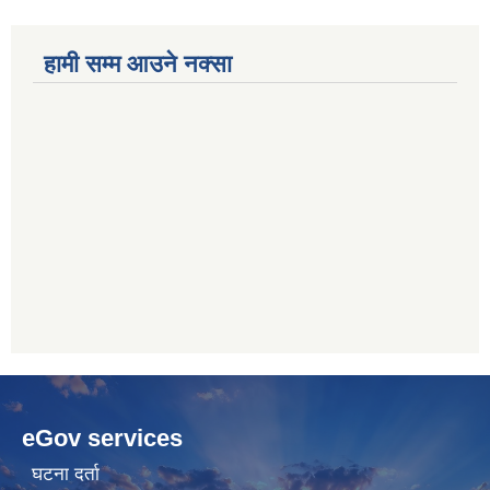
हामी सम्म आउने नक्सा
betwoon
anyxxxtube.net
betwild
hdasianporns.net
cratosroyalbet
lunadark.org
pashagaming
freeadultwpthemes.com
eGov services
bahis
bahis
siteleri
siteleri
घटना दर्ता