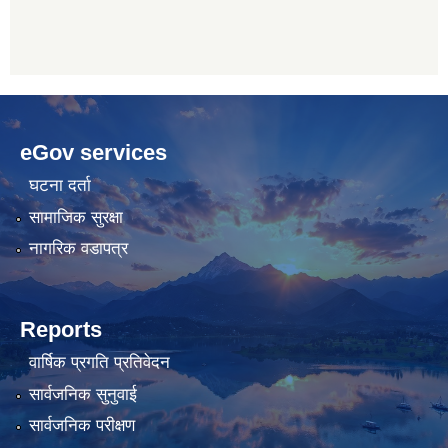
betwoon
anyxxxtube.net
betwild
hdasianporns.net
cratosroyalbet
lunadark.org
pashagaming
freeadultwpthemes.com
eGov services
bahis
bahis
siteleri
siteleri
घटना दर्ता
सामाजिक सुरक्षा
नागरिक वडापत्र
Reports
वार्षिक प्रगति प्रतिवेदन
सार्वजनिक सुनुवाई
सार्वजनिक परीक्षण