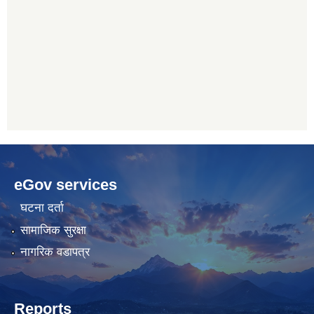
betwoon
anyxxxtube.net
betwild
hdasianporns.net
cratosroyalbet
lunadark.org
pashagaming
freeadultwpthemes.com
eGov services
bahis
bahis
siteleri
siteleri
घटना दर्ता
सामाजिक सुरक्षा
नागरिक वडापत्र
Reports