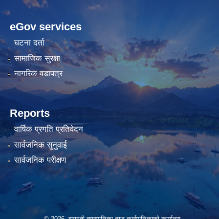
cratosroyalbet
lunadark.org
pashagaming
freeadultwpthemes.com
eGov services
bahis
bahis
siteleri
siteleri
घटना दर्ता
सामाजिक सुरक्षा
नागरिक वडापत्र
Reports
वार्षिक प्रगति प्रतिवेदन
सार्वजनिक सुनुवाई
सार्वजनिक परीक्षण
© 2026 बागमती नगरपालिका नगर कार्यपालिकाको कार्यालय