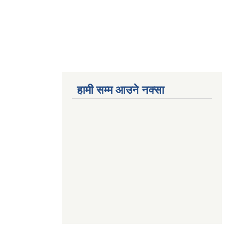
हामी सम्म आउने नक्सा
betwoon
anyxxxtube.net