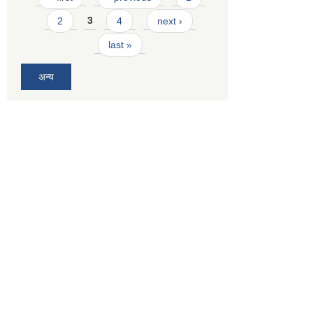
2
3
4
next ›
last »
अन्य