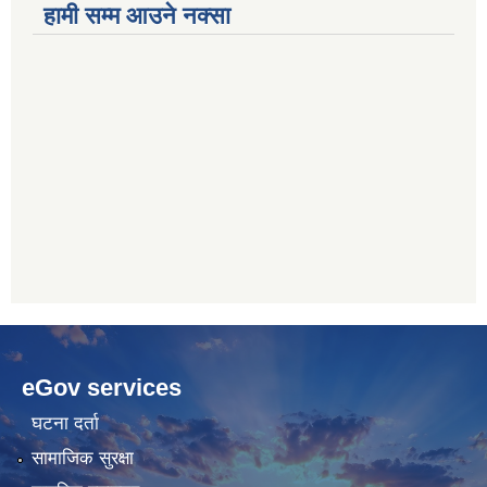
हामी सम्म आउने नक्सा
betwoon
anyxxxtube.net
betwild
hdasianporns.net
cratosroyalbet
lunadark.org
pashagaming
freeadultwpthemes.com
eGov services
bahis
bahis
siteleri
siteleri
घटना दर्ता
सामाजिक सुरक्षा