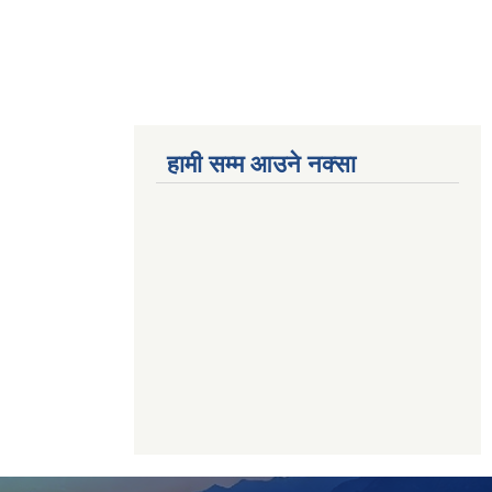
हामी सम्म आउने नक्सा
betwoon
anyxxxtube.net
betwild
hdasianporns.net