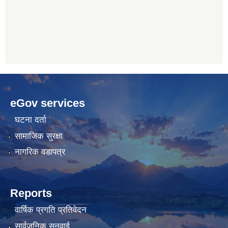
betwoon
anyxxxtube.net
betwild
hdasianporns.net
cratosroyalbet
lunadark.org
pashagaming
freeadultwpthemes.com
eGov services
bahis
bahis
siteleri
siteleri
घटना दर्ता
सामाजिक सुरक्षा
नागरिक वडापत्र
Reports
वार्षिक प्रगति प्रतिवेदन
सार्वजनिक सुनुवाई