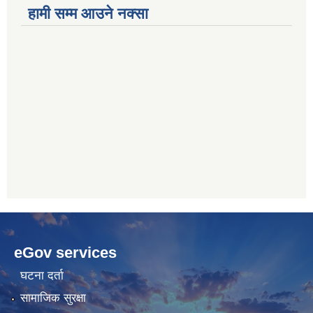
हामी सम्म आउने नक्सा
betwoon
anyxxxtube.net
betwild
hdasianporns.net
cratosroyalbet
lunadark.org
pashagaming
freeadultwpthemes.com
eGov services
bahis
bahis
siteleri
siteleri
घटना दर्ता
सामाजिक सुरक्षा