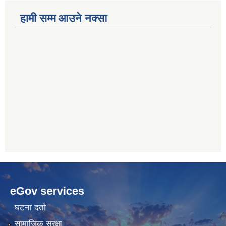
हामी सम्म आउने नक्सा
betwoon
anyxxxtube.net
betwild
hdasianporns.net
cratosroyalbet
lunadark.org
pashagaming
freeadultwpthemes.com
eGov services
bahis
bahis
siteleri
siteleri
घटना दर्ता
सामाजिक सुरक्षा