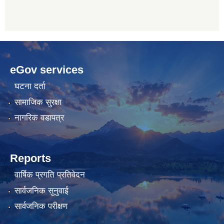
betwoon
anyxxxtube.net
betwild
hdasianporns.net
cratosroyalbet
lunadark.org
pashagaming
freeadultwpthemes.com
eGov services
bahis
bahis
siteleri
siteleri
घटना दर्ता
सामाजिक सुरक्षा
नागरिक वडापत्र
Reports
वार्षिक प्रगति प्रतिवेदन
सार्वजनिक सुनुवाई
सार्वजनिक परीक्षण